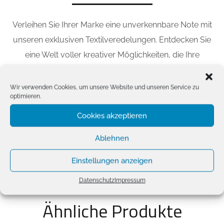
Verleihen Sie Ihrer Marke eine unverkennbare Note mit
unseren exklusiven Textilveredelungen. Entdecken Sie
eine Welt voller kreativer Möglichkeiten, die Ihre
Botschaft zum Leben erwecken. Von hochwertigen
Stickereien über moderne Drucktechniken bis hin zu
Wir verwenden Cookies, um unsere Website und unseren Service zu
optimieren.
edlen Applikationen – wir bieten maßgeschneiderte
Lösungen für Unternehmen, die Wert auf Corporate
Cookies akzeptieren
Identity legen, für Personen, die ihre Persönlichkeit
Ablehnen
ausdrücken wollen, und für Vereine, die ihre
Teamzugehörigkeit stolz präsentieren möchten.
Einstellungen anzeigen
Datenschutz
Impressum
Ähnliche Produkte