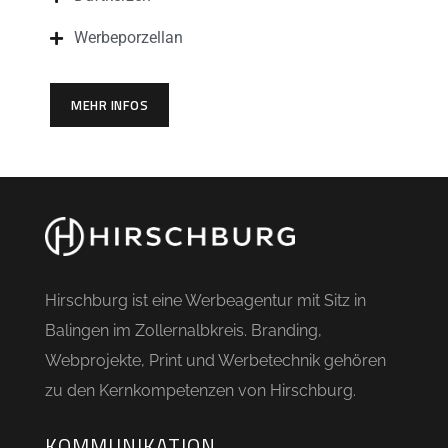
Werbeporzellan
MEHR INFOS
Hirschburg ist eine Werbeagentur mit Sitz in
Balingen im Zollernalbkreis. Branding,
Webprojekte, Print und Werbetechnik gehören
zu den Kernkompetenzen von Hirschburg.
KOMMUNIKATION