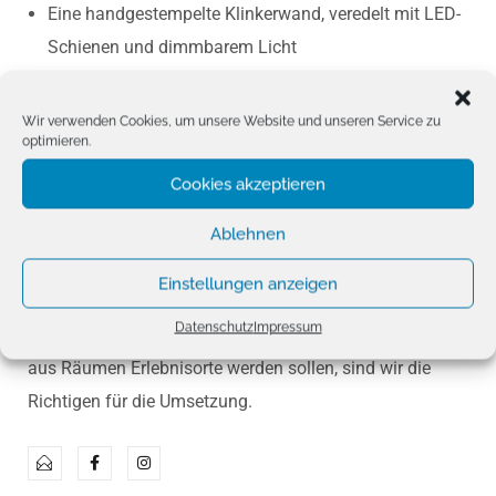
Eine handgestempelte Klinkerwand, veredelt mit LED-
Schienen und dimmbarem Licht
Eine mit Akustikpaneelen verkleidete Theke, die nicht
nur gut aussieht, sondern auch für ein angenehmes
Wir verwenden Cookies, um unsere Website und unseren Service zu
optimieren.
Raumgefühl sorgt
Farben, Materialien und Licht sind perfekt
Cookies akzeptieren
aufeinander abgestimmt
Ablehnen
Das Ergebnis? Ein harmonisches Raumkonzept, das
Einstellungen anzeigen
Gäste sofort abholt – und genau das macht den
Datenschutz
Impressum
Unterschied. Ob Store, Restaurant oder Geschäft: Wenn
aus Räumen Erlebnisorte werden sollen, sind wir die
Richtigen für die Umsetzung.