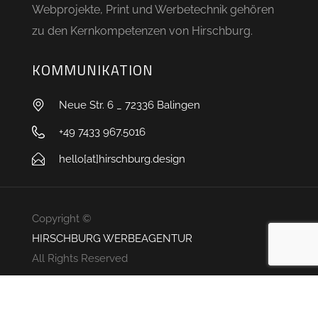
Webprojekte, Print und Werbetechnik gehören
zu den Kernkompetenzen von Hirschburg.
KOMMUNIKATION
Neue Str. 6 _ 72336 Balingen
+49 7433 967.5016
hello[at]hirschburg.design
Copyright ©
HIRSCHBURG WERBEAGENTUR
All Rights Reserved
IMPRESSUM
DATENSCHUTZ